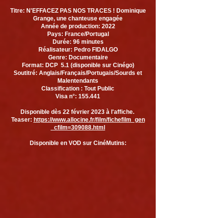
Titre: N'EFFACEZ PAS NOS TRACES ! Dominique
Grange, une chanteuse engagée
Année de production: 2022
Pays: France/Portugal
Durée: 96 minutes
Réalisateur: Pedro FIDALGO
Genre: Documentaire
Format: DCP 5.1 (disponible sur Cinégo)
Soutitré: Anglais/Français/Portugais/Sourds et
Malentendants
Classification : Tout Public
Visa n°: 155.441
Disponible dès 22 février 2023 à l'affiche.
Teaser:
https://www.allocine.fr/film/fichefilm_gen
_cfilm=309088.html
Disponible en VOD sur CinéMutins: