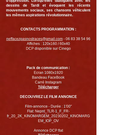
d’oppression. Lorsqu’elles dialoguent avec les
dessins de Tardi et évoquent les récents
mouvements sociaux, ses chansons véhiculent
les mêmes aspirations révolutionnaire.
CONTACTS PROGRAMMATION :
neffacezpasnostraces@gmail.com
-
06 83 38 54 96
Affiches : 120x160 / 60x40
DCP disponible sur Cinego
Pack de communication
:
Ecran 1080x1920
Bandeau FaceBook
Carré Instagram
Télécharger
DECOUVREZ LE FILM ANNONCE
Film-annonce - Durée : 1'00"
Flat: Nepnt_TLR-1_F_FR-
fr_20_2K_KINOMARGEM_20230202_KINOMARG
EM_IOP_OV
Annonce DCP flat