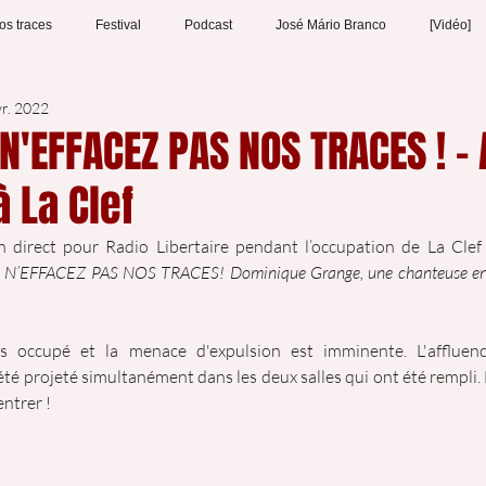
os traces
Festival
Podcast
José Mário Branco
[Vidéo]
vr. 2022
N'EFFACEZ PAS NOS TRACES ! - 
 La Clef
 direct pour Radio Libertaire pendant l’occupation de La Clef R
 
N’EFFACEZ PAS NOS TRACES! Dominique Grange, une chanteuse e
s occupé et la menace d'expulsion est imminente. L'affluen
 été projeté simultanément dans les deux salles qui ont été rempli.
entrer ! 