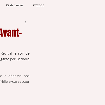
Gilets Jaunes
PRESSE
Avant-
evival le soir de 
ngagée
 par Bernard 
ce a dépassé nos 
 Mille excuses pour 