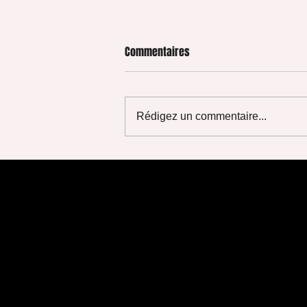
Commentaires
Rédigez un commentaire...
[VIDEO] Retour sur la projection
de N'EFFACEZ PAS NOS TRACES ! au
Forum des Images