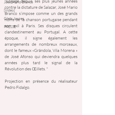
"Engagé depuis ses plus jeunes années 
José Mário Branco
contre la dictature de Salazar, José Mario 
[Vidéo]
Branco s’impose comme un des grands 
Gilets Jaunes
noms de la chanson portugaise pendant 
son exil à Paris. Ses disques circulent 
PRESSE
clandestinement au Portugal. A cette 
époque, il signe également les 
arrangements de nombreux morceaux, 
dont le fameux «Grândola, Vila Morena » 
de José Afonso qui deviendra quelques 
années plus tard le signal de la 
Révolution des Œillets. "
Projection en présence du réalisateur 
Pedro Fidalgo.