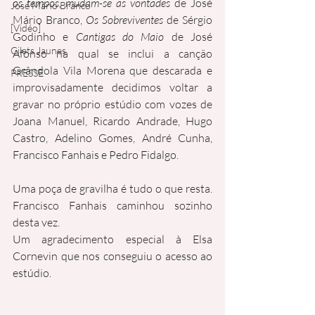
os tempos, mudam-se as vontades
 de José 
José Mário Branco
Mário Branco, 
Os Sobreviventes 
de Sérgio 
[Vidéo]
Godinho e 
Cantigas do Maio 
de José 
Gilets Jaunes
Afonso na qual se inclui a canção 
Grândola Vila Morena que descarada e 
PRESSE
improvisadamente decidimos voltar a 
gravar no próprio estúdio com vozes de 
Joana Manuel, Ricardo Andrade, Hugo 
Castro, Adelino Gomes, André Cunha, 
Francisco Fanhais e Pedro Fidalgo.
Uma poça de gravilha é tudo o que resta. 
Francisco Fanhais caminhou sozinho 
desta vez.
Um agradecimento especial à Elsa 
Cornevin que nos conseguiu o acesso ao 
estúdio.