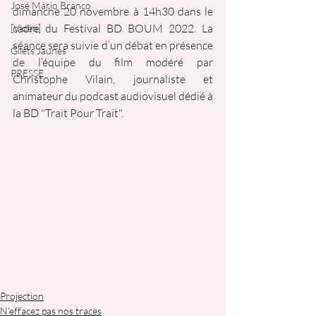
José Mário Branco
dimanche 20 novembre à 14h30 dans le 
cadre du Festival BD BOUM 2022. La 
[Vidéo]
séance sera suivie d’un débat en présence 
Gilets Jaunes
de l’équipe du film modéré par 
PRESSE
Christophe Vilain, journaliste et 
animateur du podcast audiovisuel dédié à 
la BD "Trait Pour Trait".
Projection
N'effacez pas nos traces