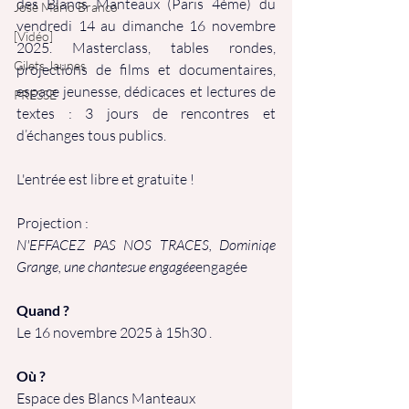
des Blancs Manteaux (Paris 4ème) du 
José Mário Branco
vendredi 14 au dimanche 16 novembre 
[Vidéo]
2025. Masterclass, tables rondes, 
Gilets Jaunes
projections de films et documentaires, 
espace jeunesse, dédicaces et lectures de 
PRESSE
textes : 3 jours de rencontres et 
d’échanges tous publics. 
L'entrée est libre et gratuite !
Projection :
N'EFFACEZ PAS NOS TRACES, Dominiqe 
Grange, une chantesue engagée
engagée
Quand ?
Le 16 novembre 2025 à 15h30 .
Où ?
Espace des Blancs Manteaux