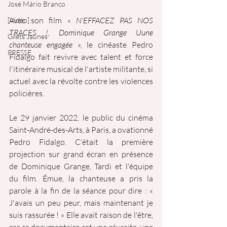
José Mário Branco
Avec son film « 
N'EFFACEZ PAS NOS 
[Vidéo]
TRACES !, Dominique Grange Uune 
Gilets Jaunes
chanteuse engagée 
», le cinéaste Pedro 
PRESSE
Fidalgo fait revivre avec talent et force 
l'itinéraire musical de l'artiste militante, si 
actuel avec la révolte contre les violences 
policières.
Le 29 janvier 2022, le public du cinéma 
Saint-André-des-Arts, à Paris, a ovationné 
Pedro Fidalgo. C'était la première 
projection sur grand écran en présence 
de Dominique Grange, Tardi et l'équipe 
du film. Émue, la chanteuse a pris la 
parole à la fin de la séance pour dire : « 
J'avais un peu peur, mais maintenant je 
suis rassurée ! » Elle avait raison de l'être, 